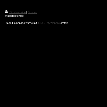
Druckversion
|
Sitemap
© kajetankempe
Diese Homepage wurde mit
IONOS MyWebsite
erstellt.